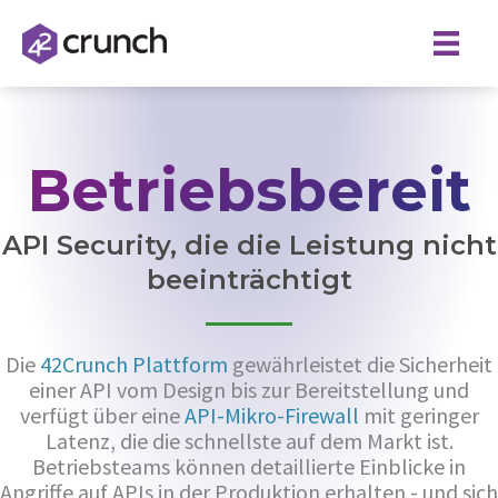
Skip
to
content
Betriebsbereit
API Security, die die Leistung nicht
beeinträchtigt
Die
42Crunch Plattform
gewährleistet die Sicherheit
einer API vom Design bis zur Bereitstellung und
verfügt über eine
API-Mikro-Firewall
mit geringer
Latenz, die die schnellste auf dem Markt ist.
Betriebsteams können detaillierte Einblicke in
Angriffe auf APIs in der Produktion erhalten - und sich